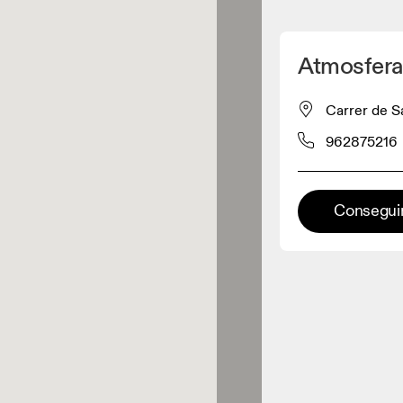
Detectar mi ubicación
Atmosfera
omprar productos On
Carrer de S
962875216
inorista de ropa
Minorista premium
Conseguir
aciones en las que está
onible la gama completa On y On
rience.