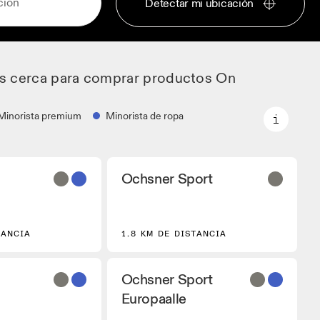
Detectar mi ubicación
as cerca para comprar productos On
Minorista premium
Minorista de ropa
Minorista premium
Ochsner Sport
apatillas y
Ubicaciones en las que está
 disponen de los
disponible la gama completa On y On
es On y de
experience.
nados.
TANCIA
1.8 KM DE DISTANCIA
opa
idores que tienen
orrer On
Ochsner Sport
Europaalle