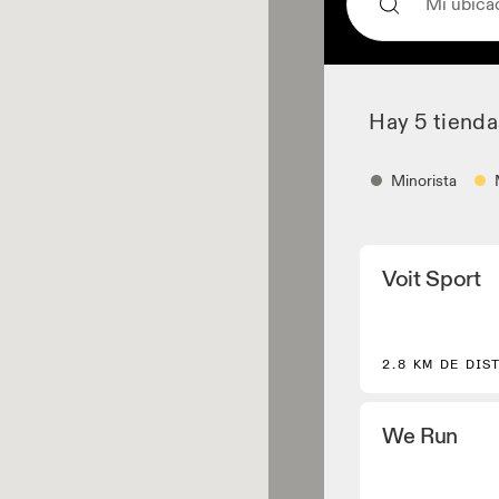
Hay 5 tiend
Minorista
Minorista
Voit Sport
Distribuidores de z
colaboradores que
modelos principal
modelos seleccio
2.8 KM DE DIS
Minorista de r
Tiendas y distribu
equipamiento de c
We Run
Performance.