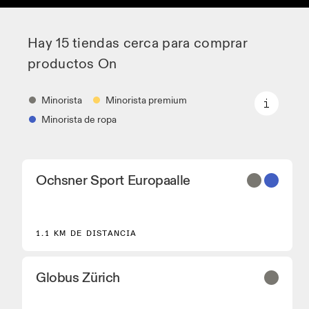
Hay 15 tiendas cerca para comprar
productos On
Minorista
Minorista premium
Minorista de ropa
Minorista
Ochsner Sport Europaalle
Distribuidores de zapatillas y colaboradores que
disponen de los modelos principales On y de
modelos seleccionados.
Minorista premium
1.1 KM DE DISTANCIA
Ubicaciones en las que está disponible la gama
completa On y On experience.
Globus Zürich
Minorista de ropa
Tiendas y distribuidores que tienen equipamiento