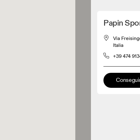
Detectar mi ubicación
Papin Spo
omprar productos On
Via Freising
Italia
inorista de ropa
+39 474 91
Minorista premium
Conseguir
aciones en las que está
onible la gama completa On y On
rience.