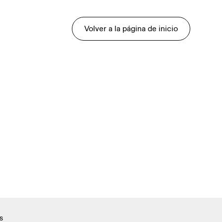
Volver a la página de inicio
s