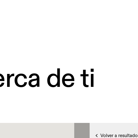
rca de ti
Volver a resultado