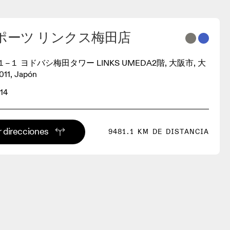
ポーツ リンクス梅田店
１ ヨドバシ梅田タワー LINKS UMEDA2階, 大阪市, 大
11, Japón
14
 direcciones
9481.1 KM DE DISTANCIA