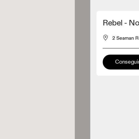
Detectar mi ubicación
Rebel - N
omprar productos On
2 Seaman Ro
inorista de ropa
Conseguir
Minorista premium
aciones en las que está
onible la gama completa On y On
rience.