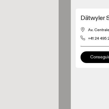
Detectar mi ubicación
Dätwyler 
omprar productos On
Av. Centrale
+41 24 495 
inorista de ropa
Minorista premium
Conseguir
aciones en las que está
onible la gama completa On y On
rience.