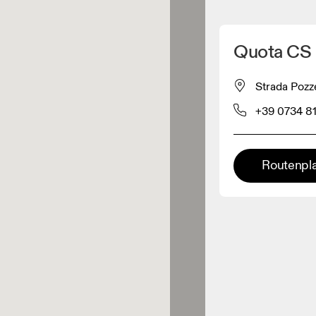
Meinen Standpunkt ermitteln
Quota CS
ähe verkauft On-Produkte
Strada Pozze
+39 0734 8
leidungshändler
Premium-Händler
Routenpl
ler, bei denen die komplette
Palette und das On-Experience-
iment verfügbar ist.