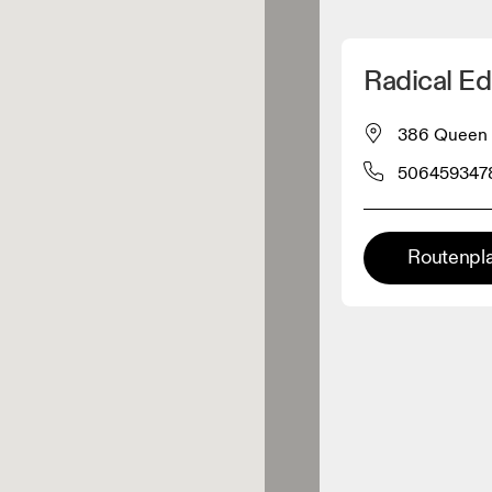
Meinen Standpunkt ermitteln
Radical E
ähe verkauft On-Produkte
386 Queen S
506459347
leidungshändler
Premium-Händler
Routenpl
ler, bei denen die komplette
Palette und das On-Experience-
iment verfügbar ist.