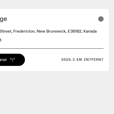
dge
treet, Fredericton, New Brunswick, E3B1B2, Kanada
8
aner
5509.3 KM ENTFERNT