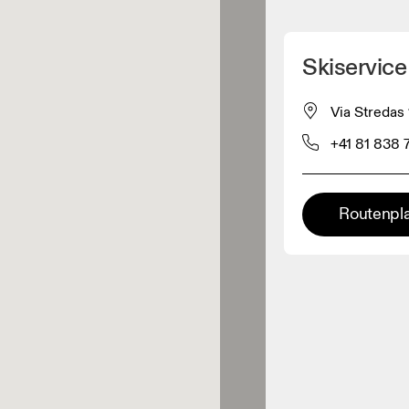
Meinen Standpunkt ermitteln
Skiservic
ähe verkauft On-Produkte
Via Stredas 
+41 81 838 
leidungshändler
Premium-Händler
Routenpl
ler, bei denen die komplette
Palette und das On-Experience-
iment verfügbar ist.