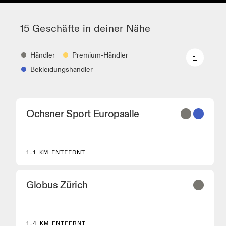
15 Geschäfte in deiner Nähe
Händler
Premium-Händler
Bekleidungshändler
Händler
Ochsner Sport Europaalle
Schuhhändler und Partner, welche die Kern- und
ausgewählte On-Modelle führen.
Premium-Händler
1.1 KM ENTFERNT
Händler, bei denen die komplette On-Palette und
das On-Experience-Sortiment verfügbar ist.
Bekleidungshändler
Globus Zürich
Geschäfte und Händler, die On Performance
Laufausrüstung führen.
1.4 KM ENTFERNT