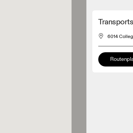
Meinen Standpunkt ermitteln
Transport
ähe verkauft On-Produkte
6014 Colleg
leidungshändler
Routenpl
Premium-Händler
ler, bei denen die komplette
Palette und das On-Experience-
iment verfügbar ist.