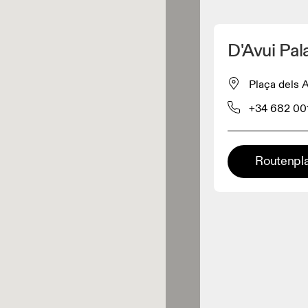
Meinen Standpunkt ermitteln
D'Avui Pa
ähe verkauft On-Produkte
Plaça dels 
+34 682 00
leidungshändler
Premium-Händler
Routenpl
ler, bei denen die komplette
Palette und das On-Experience-
iment verfügbar ist.