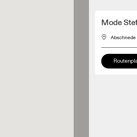
Meinen Standpunkt ermitteln
Mode Stef
ähe verkauft On-Produkte
Abschnede 
leidungshändler
Routenpl
Premium-Händler
ler, bei denen die komplette
Palette und das On-Experience-
iment verfügbar ist.