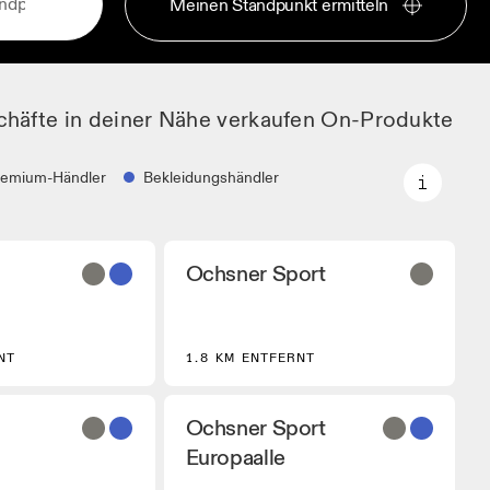
Meinen Standpunkt ermitteln
chäfte in deiner Nähe verkaufen On-Produkte
remium-Händler
Bekleidungshändler
Premium-Händler
Ochsner Sport
Partner, welche
Händler, bei denen die komplette
gewählte On-
On-Palette und das On-Experience-
Sortiment verfügbar ist.
ndler
NT
1.8 KM ENTFERNT
dler, die On
usrüstung führen.
Ochsner Sport
Europaalle