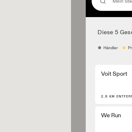
Diese 5 Ges
Händler
P
Händler
Voit Sport
Schuhhändler und 
die Kern- und aus
Modelle führen.
Bekleidungshä
2.8 KM ENTFER
Geschäfte und Hän
Performance Laufa
We Run