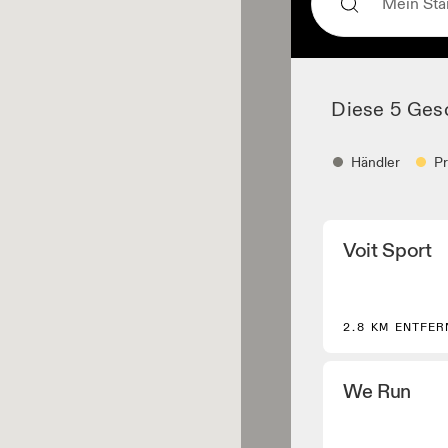
Diese 5 Ges
Händler
P
Händler
Voit Sport
Schuhhändler und 
die Kern- und aus
Modelle führen.
Bekleidungshä
2.8 KM ENTFER
Geschäfte und Hän
Performance Laufa
We Run