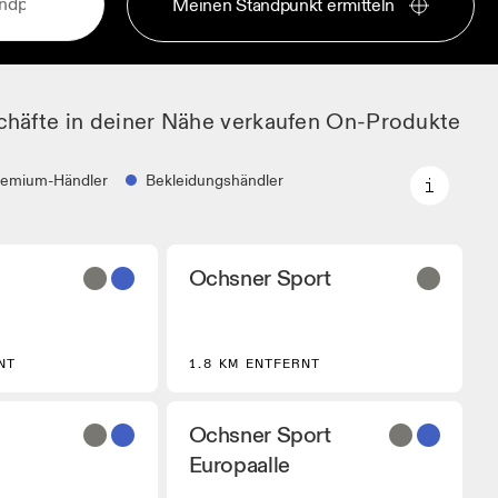
Meinen Standpunkt ermitteln
chäfte in deiner Nähe verkaufen On-Produkte
remium-Händler
Bekleidungshändler
Premium-Händler
Ochsner Sport
Partner, welche
Händler, bei denen die komplette
gewählte On-
On-Palette und das On-Experience-
Sortiment verfügbar ist.
ndler
NT
1.8 KM ENTFERNT
dler, die On
usrüstung führen.
Ochsner Sport
Europaalle