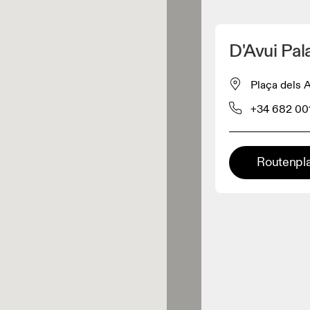
Meinen Standpunkt ermitteln
D'Avui Pa
ähe verkauft On-Produkte
Plaça dels 
+34 682 00
leidungshändler
Premium-Händler
Routenpl
ler, bei denen die komplette
Palette und das On-Experience-
iment verfügbar ist.