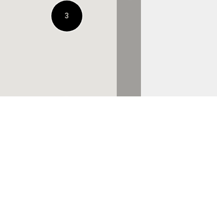
3
URBAN RESEARCH
STORE ルクア大阪店
0.4 KM ENTFERNT
BILLY'S ENT
HANKYU MEN’S
OSAKA
0.4 KM ENTFERNT
株式会社ロッジ 大阪
店
0.7 KM ENTFERNT