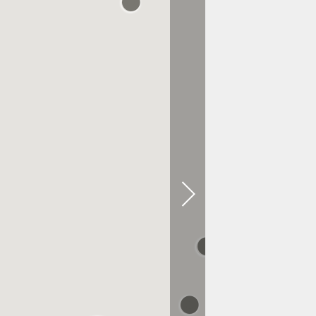
0.1 KM ENTFERNT
Emmi ルクア大阪
0.2 KM ENTFERNT
SNEAKERS by emmi
阪急うめだ本店
0.3 KM ENTFERNT
大丸 梅田店 婦人くつ
0.3 KM ENTFERNT