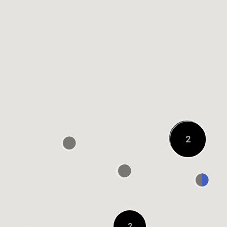
0.1 KM ENTFERNT
OSHMAN'S ルクア大
阪店
0.2 KM ENTFERNT
URBAN RESEARCH
DOORS グランフロ
17
2
ント大阪店
0.2 KM ENTFERNT
阪急うめだ本店
8F GREEN AGE
On
0.3 KM ENTFERNT
2