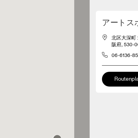
Meinen Standpunkt ermitteln
アートス
r Nähe verkaufen On-Produkte
北区大深町１−
阪府, 530-00
leidungshändler
06-6136-85
Premium-Händler
SPORTS XEBIO ヨド
ler, bei denen die komplette
Routenpl
Palette und das On-Experience-
バシ梅田店
iment verfügbar ist.
0 KM ENTFERNT
Kojitsusanso Grand
Front Osaka