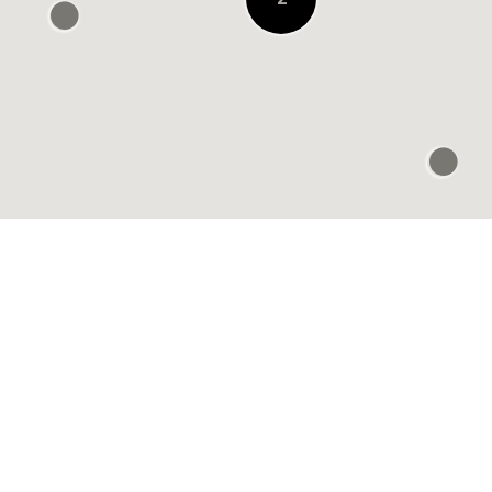
楽歩堂 run & walk 阪
急うめだ店
0.3 KM ENTFERNT
Murasaki Sports
Umeda NU
Chayamachi
0.4 KM ENTFERNT
Emmi wallness closet
阪神梅田
0.4 KM ENTFERNT