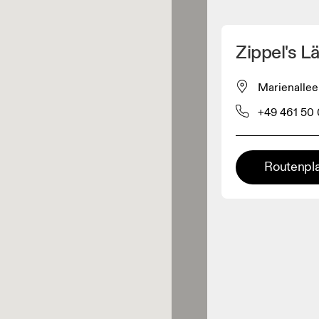
Meinen Standpunkt ermitteln
Zippel's L
ähe verkauft On-Produkte
Marienallee
+49 461 50 
leidungshändler
Premium-Händler
Routenpl
ler, bei denen die komplette
Palette und das On-Experience-
iment verfügbar ist.