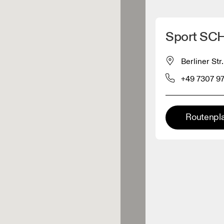
Meinen Standpunkt ermitteln
Sport SC
ähe verkauft On-Produkte
Berliner St
+49 7307 9
leidungshändler
Premium-Händler
Routenpl
ler, bei denen die komplette
Palette und das On-Experience-
iment verfügbar ist.