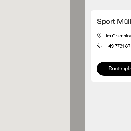
Meinen Standpunkt ermitteln
Sport Müll
ähe verkauft On-Produkte
Im Grambinu
+49 7731 87
leidungshändler
Premium-Händler
Routenpl
ler, bei denen die komplette
Palette und das On-Experience-
iment verfügbar ist.