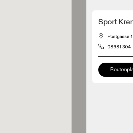
Meinen Standpunkt ermitteln
Sport Kre
ähe verkauft On-Produkte
Postgasse 1
08681 304
leidungshändler
Premium-Händler
Routenpl
ler, bei denen die komplette
Palette und das On-Experience-
iment verfügbar ist.