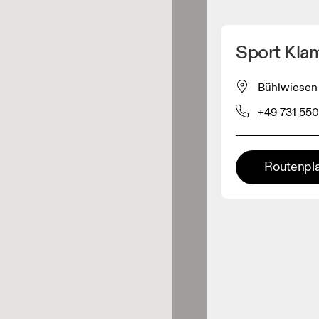
Meinen Standpunkt ermitteln
Sport Kla
ähe verkauft On-Produkte
Bühlwiesen 
+49 731 55
leidungshändler
Premium-Händler
Routenpl
ler, bei denen die komplette
Palette und das On-Experience-
iment verfügbar ist.