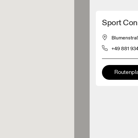
Meinen Standpunkt ermitteln
Sport Co
ähe verkauft On-Produkte
Blumenstraß
+49 881 934
leidungshändler
Premium-Händler
Routenpl
ler, bei denen die komplette
Palette und das On-Experience-
iment verfügbar ist.