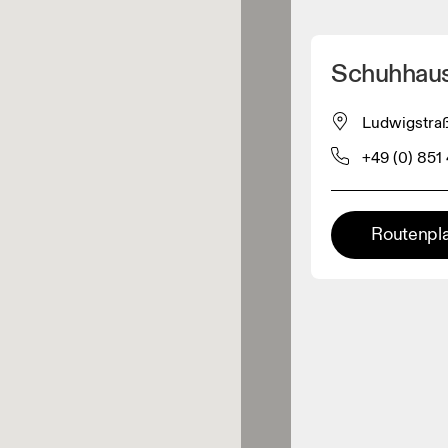
Meinen Standpunkt ermitteln
Schuhhau
ähe verkauft On-Produkte
Ludwigstraß
+49 (0) 851
leidungshändler
Premium-Händler
Routenpl
ler, bei denen die komplette
Palette und das On-Experience-
iment verfügbar ist.