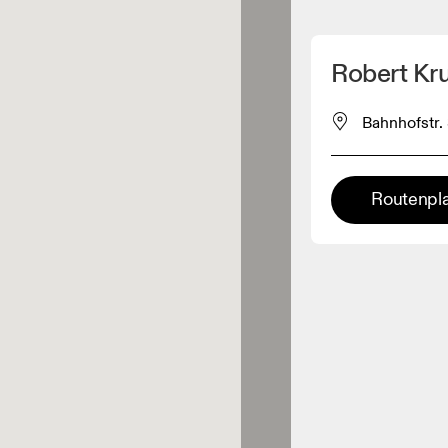
Meinen Standpunkt ermitteln
Robert K
ähe verkauft On-Produkte
Bahnhofstr.
leidungshändler
Routenpl
Premium-Händler
ler, bei denen die komplette
Palette und das On-Experience-
iment verfügbar ist.