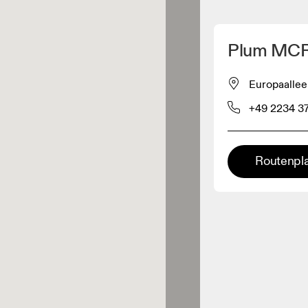
Meinen Standpunkt ermitteln
Plum MC
ähe verkauft On-Produkte
Europaallee
+49 2234 3
leidungshändler
Premium-Händler
Routenpl
ler, bei denen die komplette
Palette und das On-Experience-
iment verfügbar ist.