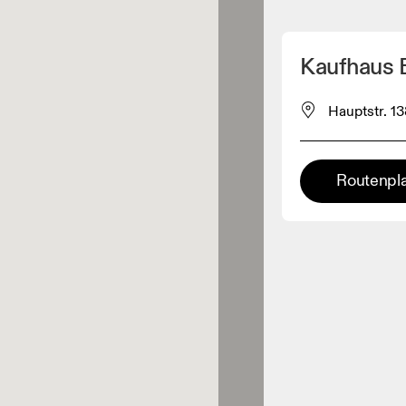
Meinen Standpunkt ermitteln
Kaufhaus 
ähe verkauft On-Produkte
Hauptstr. 1
leidungshändler
Routenpl
Premium-Händler
ler, bei denen die komplette
Palette und das On-Experience-
iment verfügbar ist.