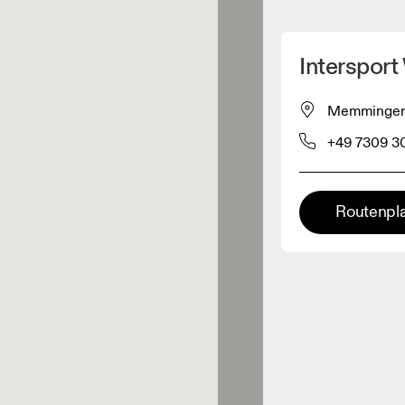
Meinen Standpunkt ermitteln
Intersport
ähe verkauft On-Produkte
Memminger S
+49 7309 3
leidungshändler
Premium-Händler
Routenpl
ler, bei denen die komplette
Palette und das On-Experience-
iment verfügbar ist.