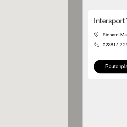
Meinen Standpunkt ermitteln
Interspor
ähe verkauft On-Produkte
Richard-Mat
02381 / 2 2
leidungshändler
Premium-Händler
Routenpl
ler, bei denen die komplette
Palette und das On-Experience-
iment verfügbar ist.