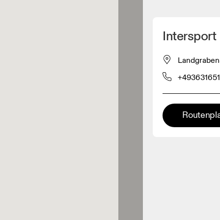
Meinen Standpunkt ermitteln
Intersport
ähe verkauft On-Produkte
Landgraben
+49363165
leidungshändler
Premium-Händler
Routenpl
ler, bei denen die komplette
Palette und das On-Experience-
iment verfügbar ist.