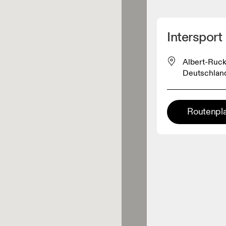
Meinen Standpunkt ermitteln
Intersport
ähe verkauft On-Produkte
Albert-Ruck
Deutschlan
leidungshändler
Routenpl
Premium-Händler
ler, bei denen die komplette
Palette und das On-Experience-
iment verfügbar ist.