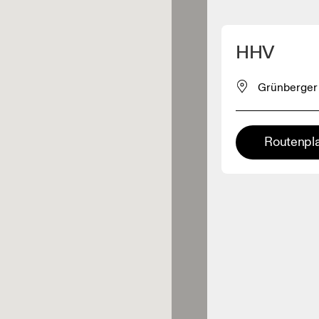
Meinen Standpunkt ermitteln
HHV
ähe verkauft On-Produkte
Grünberger S
leidungshändler
Routenpl
Premium-Händler
ler, bei denen die komplette
Palette und das On-Experience-
iment verfügbar ist.