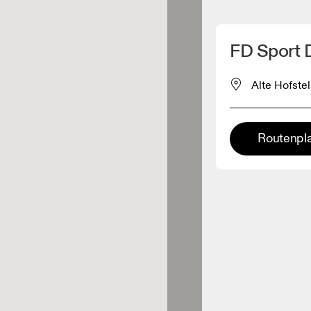
Meinen Standpunkt ermitteln
FD Sport D
ähe verkauft On-Produkte
Alte Hofste
leidungshändler
Routenpl
Premium-Händler
ler, bei denen die komplette
Palette und das On-Experience-
iment verfügbar ist.