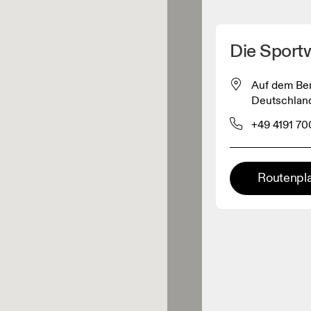
Meinen Standpunkt ermitteln
Die Sport
ähe verkauft On-Produkte
Auf dem Ber
Deutschlan
leidungshändler
+49 4191 7
Premium-Händler
Routenpl
ler, bei denen die komplette
Palette und das On-Experience-
iment verfügbar ist.