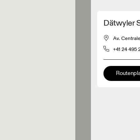
Meinen Standpunkt ermitteln
Dätwyler 
ähe verkauft On-Produkte
Av. Centrale
+41 24 495 
leidungshändler
Premium-Händler
Routenpl
ler, bei denen die komplette
Palette und das On-Experience-
iment verfügbar ist.