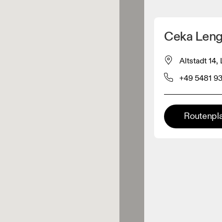
Meinen Standpunkt ermitteln
Ceka Leng
ähe verkauft On-Produkte
Altstadt 14
+49 5481 9
leidungshändler
Premium-Händler
Routenpl
ler, bei denen die komplette
Palette und das On-Experience-
iment verfügbar ist.