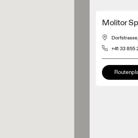
Meinen Standpunkt ermitteln
Molitor Sp
ähe verkauft On-Produkte
Dorfstrasse
+41 33 855 
leidungshändler
Premium-Händler
Routenpl
ler, bei denen die komplette
Palette und das On-Experience-
iment verfügbar ist.