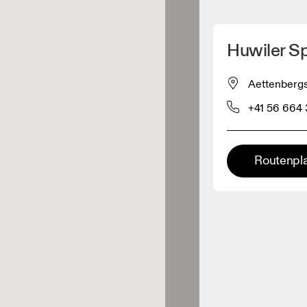
Meinen Standpunkt ermitteln
Huwiler S
ähe verkauft On-Produkte
Aettenbergs
+41 56 664 
leidungshändler
Premium-Händler
Routenpl
ler, bei denen die komplette
Palette und das On-Experience-
iment verfügbar ist.