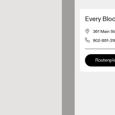
Meinen Standpunkt ermitteln
Every Blo
ähe verkauft On-Produkte
361 Main St
902-881-31
leidungshändler
Premium-Händler
Routenpl
ler, bei denen die komplette
Palette und das On-Experience-
iment verfügbar ist.