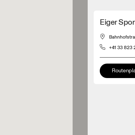
Meinen Standpunkt ermitteln
Eiger Spor
 Nähe verkaufen On-Produkte
Bahnhofstra
+41 33 823 
leidungshändler
Premium-Händler
Routenpl
Splendid
ler, bei denen die komplette
Palette und das On-Experience-
Interlaken
iment verfügbar ist.
0.3 KM ENTFERNT