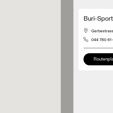
Meinen Standpunkt ermitteln
Buri-Sport
ähe verkauft On-Produkte
Gerbestrass
044 780 61 
leidungshändler
Premium-Händler
Routenpl
ler, bei denen die komplette
Palette und das On-Experience-
iment verfügbar ist.