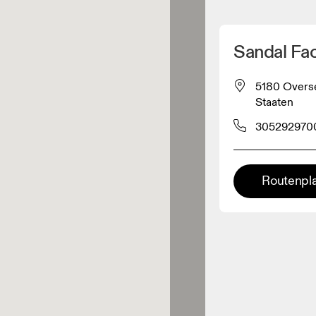
Meinen Standpunkt ermitteln
Sandal Fac
ähe verkauft On-Produkte
5180 Overse
Staaten
leidungshändler
305292970
Premium-Händler
Routenpl
ler, bei denen die komplette
Palette und das On-Experience-
iment verfügbar ist.