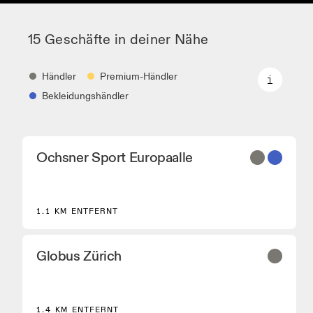
15 Geschäfte in deiner Nähe
Händler
Premium-Händler
Bekleidungshändler
Händler
Ochsner Sport Europaalle
Schuhhändler und Partner, welche die Kern- und
ausgewählte On-Modelle führen.
Premium-Händler
1.1 KM ENTFERNT
Händler, bei denen die komplette On-Palette und
das On-Experience-Sortiment verfügbar ist.
Bekleidungshändler
Globus Zürich
Geschäfte und Händler, die On Performance
Laufausrüstung führen.
1.4 KM ENTFERNT