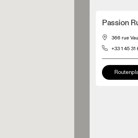
Meinen Standpunkt ermitteln
Passion R
ähe verkauft On-Produkte
366 rue Vau
+33 1 45 31
leidungshändler
Premium-Händler
Routenpl
ler, bei denen die komplette
Palette und das On-Experience-
iment verfügbar ist.