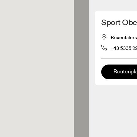
Meinen Standpunkt ermitteln
Sport Obe
ähe verkauft On-Produkte
Brixentaler
+43 5335 2
leidungshändler
Premium-Händler
Routenpl
ler, bei denen die komplette
Palette und das On-Experience-
iment verfügbar ist.