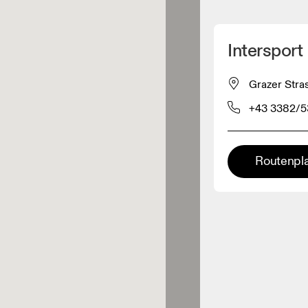
Meinen Standpunkt ermitteln
Intersport 
ähe verkauft On-Produkte
Grazer Stra
+43 3382/5
leidungshändler
Premium-Händler
Routenpl
ler, bei denen die komplette
Palette und das On-Experience-
iment verfügbar ist.