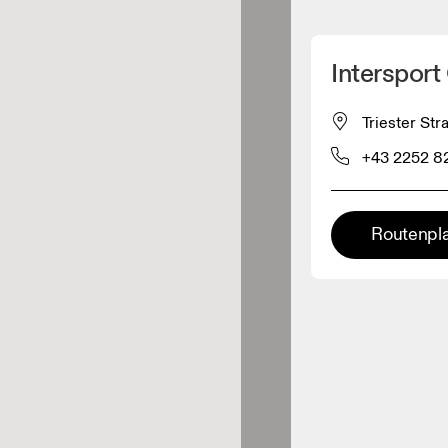
Meinen Standpunkt ermitteln
Interspor
ähe verkauft On-Produkte
Triester St
+43 2252 8
leidungshändler
Premium-Händler
Routenpl
ler, bei denen die komplette
Palette und das On-Experience-
iment verfügbar ist.