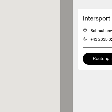
Meinen Standpunkt ermitteln
Intersport
ähe verkauft On-Produkte
Schraubenwe
+43 2635 6
leidungshändler
Premium-Händler
Routenpl
ler, bei denen die komplette
Palette und das On-Experience-
iment verfügbar ist.