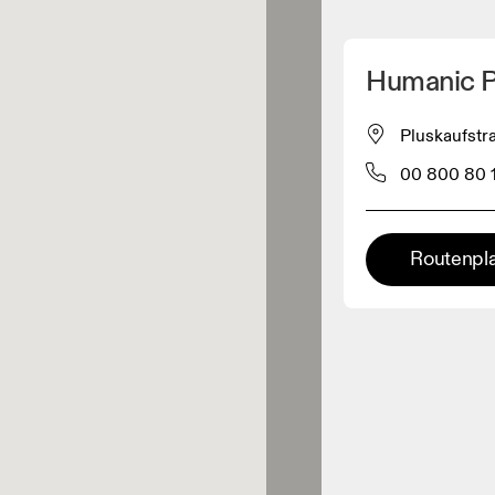
Meinen Standpunkt ermitteln
Humanic P
ähe verkauft On-Produkte
Pluskaufstr
00 800 80 
leidungshändler
Premium-Händler
Routenpl
ler, bei denen die komplette
Palette und das On-Experience-
iment verfügbar ist.