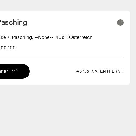
asching
aße 7, Pasching, --None--, 4061, Österreich
100 100
aner
437.5 KM ENTFERNT